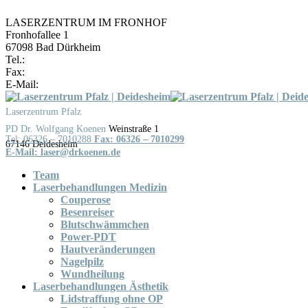
LASERZENTRUM IM FRONHOF
Fronhofallee 1
67098 Bad Dürkheim
Tel.:
06322 / 987779
Fax:
06322 / 987776
E-Mail:
laser@drkoenen.de
Skip
to
Laserzentrum Pfalz
content
Weinstraße 1
Tel: 06326 – 7010288
Fax: 06326 – 7010299
Team
Laserbehandlungen Medizin
Couperose
Besenreiser
Blutschwämmchen
Power-PDT
Hautveränderungen
Nagelpilz
Wundheilung
Laserbehandlungen Ästhetik
Lidstraffung ohne OP