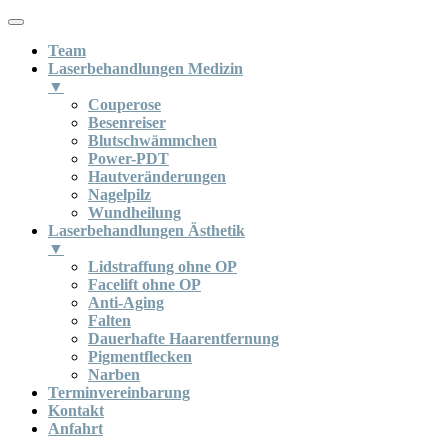
Team
Laserbehandlungen Medizin
▼
Couperose
Besenreiser
Blutschwämmchen
Power-PDT
Hautveränderungen
Nagelpilz
Wundheilung
Laserbehandlungen Ästhetik
▼
Lidstraffung ohne OP
Facelift ohne OP
Anti-Aging
Falten
Dauerhafte Haarentfernung
Pigmentflecken
Narben
Terminvereinbarung
Kontakt
Anfahrt