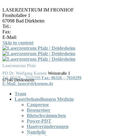
LASERZENTRUM IM FRONHOF
Fronhofallee 1
67098 Bad Dürkheim
Tel.:
06322 / 987779
Fax:
06322 / 987776
E-Mail:
laser@drkoenen.de
Skip to content
Laserzentrum Pfalz
Weinstraße 1
Tel: 06326 – 7010288
Fax: 06326 – 7010299
Team
Laserbehandlungen Medizin
Couperose
Besenreiser
Blutschwämmchen
Power-PDT
Hautveränderungen
Nagelpilz