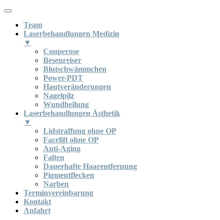
Team
Laserbehandlungen Medizin
▼
Couperose
Besenreiser
Blutschwämmchen
Power-PDT
Hautveränderungen
Nagelpilz
Wundheilung
Laserbehandlungen Ästhetik
▼
Lidstraffung ohne OP
Facelift ohne OP
Anti-Aging
Falten
Dauerhafte Haarentfernung
Pigmentflecken
Narben
Terminvereinbarung
Kontakt
Anfahrt