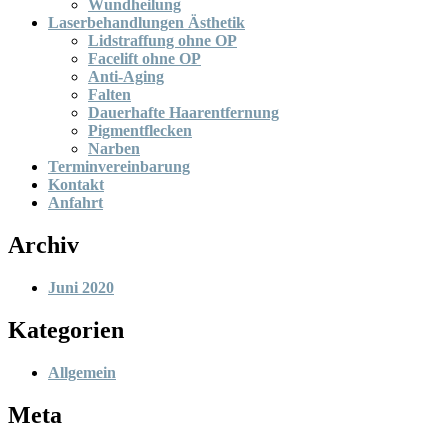
Wundheilung
Laserbehandlungen Ästhetik
Lidstraffung ohne OP
Facelift ohne OP
Anti-Aging
Falten
Dauerhafte Haarentfernung
Pigmentflecken
Narben
Terminvereinbarung
Kontakt
Anfahrt
Archiv
Juni 2020
Kategorien
Allgemein
Meta