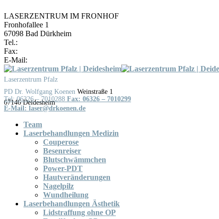
LASERZENTRUM IM FRONHOF
Fronhofallee 1
67098 Bad Dürkheim
Tel.:
06322 / 987779
Fax:
06322 / 987776
E-Mail:
laser@drkoenen.de
Skip
to
Laserzentrum Pfalz
content
Weinstraße 1
Tel: 06326 – 7010288
Fax: 06326 – 7010299
Team
Laserbehandlungen Medizin
Couperose
Besenreiser
Blutschwämmchen
Power-PDT
Hautveränderungen
Nagelpilz
Wundheilung
Laserbehandlungen Ästhetik
Lidstraffung ohne OP