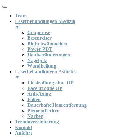
Team
Laserbehandlungen Medizin
▼
Couperose
Besenreiser
Blutschwämmchen
Power-PDT
Hautveränderungen
Nagelpilz
Wundheilung
Laserbehandlungen Ästhetik
▼
Lidstraffung ohne OP
Facelift ohne OP
Anti-Aging
Falten
Dauerhafte Haarentfernung
Pigmentflecken
Narben
Terminvereinbarung
Kontakt
Anfahrt