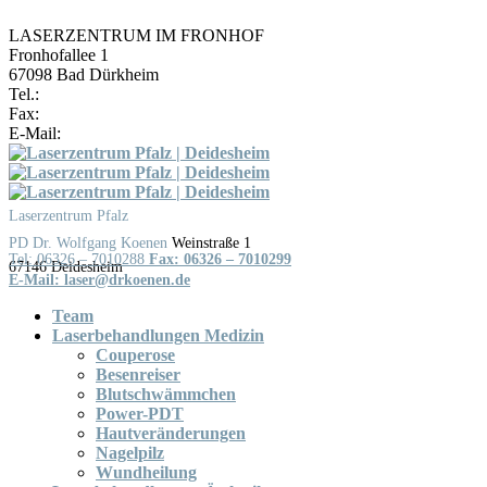
LASERZENTRUM IM FRONHOF
Fronhofallee 1
67098 Bad Dürkheim
Tel.:
06322 / 987779
Fax:
06322 / 987776
E-Mail:
laser@drkoenen.de
Skip
to
content
Laserzentrum Pfalz
Weinstraße 1
Tel: 06326 – 7010288
Fax: 06326 – 7010299
Team
Laserbehandlungen Medizin
Couperose
Besenreiser
Blutschwämmchen
Power-PDT
Hautveränderungen
Nagelpilz
Wundheilung