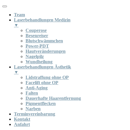
Team
Laserbehandlungen Medizin
▼
Couperose
Besenreiser
Blutschwämmchen
Power-PDT
Hautveränderungen
Nagelpilz
Wundheilung
Laserbehandlungen Ästhetik
▼
Lidstraffung ohne OP
Facelift ohne OP
Anti-Aging
Falten
Dauerhafte Haarentfernung
Pigmentflecken
Narben
Terminvereinbarung
Kontakt
Anfahrt