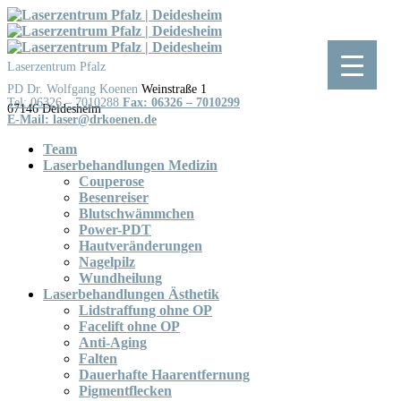
Skip
to
content
Laserzentrum Pfalz
Weinstraße 1
Tel: 06326 – 7010288
Fax: 06326 – 7010299
Team
Laserbehandlungen Medizin
Couperose
Besenreiser
Blutschwämmchen
Power-PDT
Hautveränderungen
Nagelpilz
Wundheilung
Laserbehandlungen Ästhetik
Lidstraffung ohne OP
Facelift ohne OP
Anti-Aging
Falten
Dauerhafte Haarentfernung
Pigmentflecken