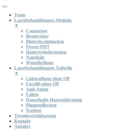
Team
Laserbehandlungen Medizin
▼
Couperose
Besenreiser
Blutschwämmchen
Power-PDT
Hautveränderungen
Nagelpilz
Wundheilung
Laserbehandlungen Ästhetik
▼
Lidstraffung ohne OP
Facelift ohne OP
Anti-Aging
Falten
Dauerhafte Haarentfernung
Pigmentflecken
Narben
Terminvereinbarung
Kontakt
Anfahrt