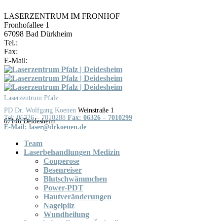
LASERZENTRUM IM FRONHOF
Fronhofallee 1
67098 Bad Dürkheim
Tel.:
06322 / 987779
Fax:
06322 / 987776
E-Mail:
laser@drkoenen.de
Skip
to
content
Laserzentrum Pfalz
Weinstraße 1
Tel: 06326 – 7010288
Fax: 06326 – 7010299
Team
Laserbehandlungen Medizin
Couperose
Besenreiser
Blutschwämmchen
Power-PDT
Hautveränderungen
Nagelpilz
Wundheilung